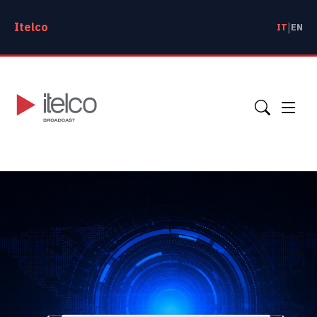
Itelco
|
IT
EN