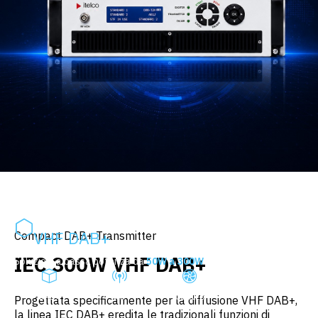
IEC 300W
VHF DAB+
Compact DAB+ Transmitter
IEC 300W VHF DAB+
Soluzioni a bassa potenza da
50W a 300W
VHF.
COMPACT
50W-300W
AIR
DAB+
VHF
COOLED
Progettata specificamente per la diffusione VHF DAB+,
la linea IEC DAB+ eredita le tradizionali funzioni di